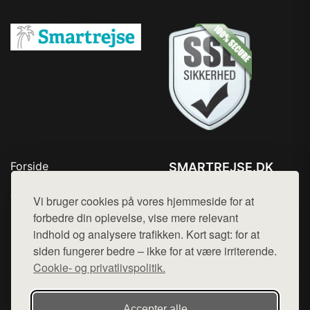
Forside
SMARTREJSE.DK
Produkter
Tlf. 78768672
Top Rabatter
Vi bruger cookies på vores hjemmeside for at
Mail:
hej@want.dk
Kontakt
forbedre din oplevelse, vise mere relevant
indhold og analysere trafikken. Kort sagt: for at
Cookie- og privatlivspolitik
siden fungerer bedre – ikke for at være irriterende.
Cookie- og privatlivspolitik.
Denne side er en del af want.dk, der udgiver en række
Accepter alle