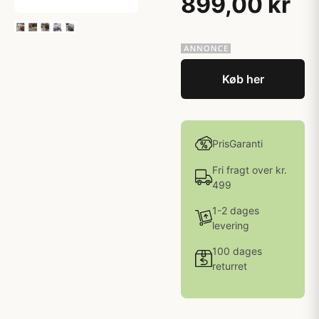
899,00 kr
Køb her
PrisGaranti
Fri fragt over kr.
499
1-2 dages
levering
100 dages
returret