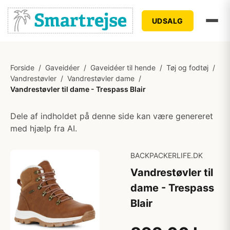
UDSALG
Forside
/
Gaveidéer
/
Gaveidéer til hende
/
Tøj og fodtøj
/
Vandrestøvler
/
Vandrestøvler dame
/
Vandrestøvler til dame - Trespass Blair
Dele af indholdet på denne side kan være genereret
med hjælp fra AI.
BACKPACKERLIFE.DK
Vandrestøvler til
dame - Trespass
Blair