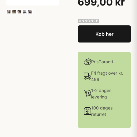
699,00 kr
Køb her
PrisGaranti
Fri fragt over kr.
499
1-2 dages
levering
100 dages
returret