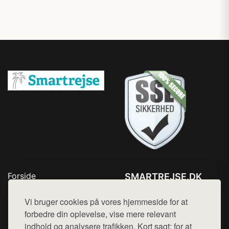
Forside
SMARTREJSE.DK
Produkter
Tlf. 78768672
Top Rabatter
Vi bruger cookies på vores hjemmeside for at
Mail:
hej@want.dk
Kontakt
forbedre din oplevelse, vise mere relevant
indhold og analysere trafikken. Kort sagt: for at