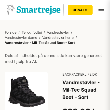
UDSALG
Forside
/
Tøj og fodtøj
/
Vandrestøvler
/
Vandrestøvler dame
/
Vandrestøvler herre
/
Vandrestøvler - Mil-Tec Squad Boot - Sort
Dele af indholdet på denne side kan være genereret
med hjælp fra AI.
BACKPACKERLIFE.DK
Vandrestøvler -
Mil-Tec Squad
Boot - Sort