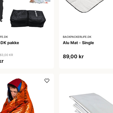
FE.DK
BACKPACKERLIFE.DK
eDK pakke
Alu Mat - Single
063,00 KR
89,00 kr
kr