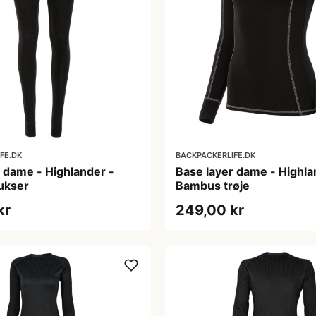
FE.DK
BACKPACKERLIFE.DK
 dame - Highlander -
Base layer dame - Highla
ukser
Bambus trøje
kr
249,00 kr