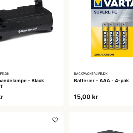
FE.DK
BACKPACKERLIFE.DK
l pandelampe - Black
Batterier - AAA - 4-pak
LT
kr
15,00 kr