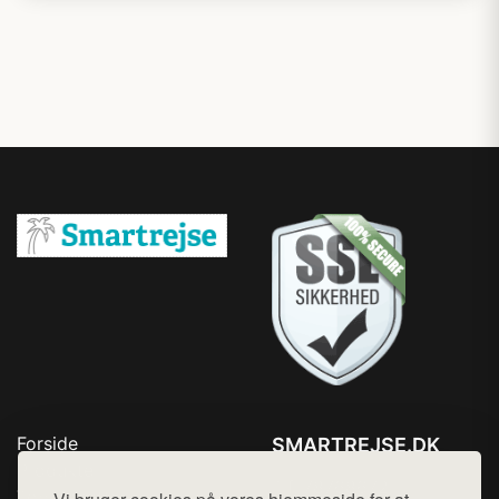
Forside
SMARTREJSE.DK
Produkter
Tlf. 78768672
Top Rabatter