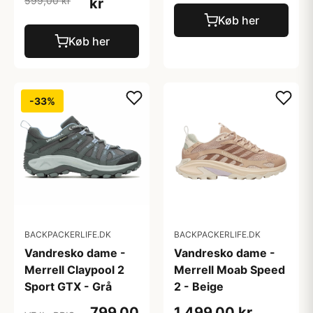
599,00 kr
kr
Køb her
Køb her
-33%
BACKPACKERLIFE.DK
BACKPACKERLIFE.DK
Vandresko dame -
Vandresko dame -
Merrell Claypool 2
Merrell Moab Speed
Sport GTX - Grå
2 - Beige
799,00
1.499,00 kr