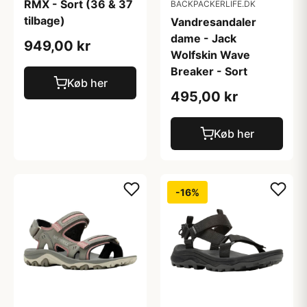
RMX - Sort (36 & 37
BACKPACKERLIFE.DK
tilbage)
Vandresandaler
dame - Jack
949,00 kr
Wolfskin Wave
Breaker - Sort
Køb her
495,00 kr
Køb her
-16%