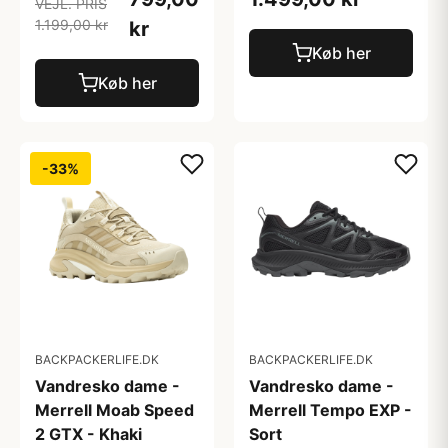
VEJL. PRIS
1.199,00 kr
kr
Køb her
Køb her
-33%
BACKPACKERLIFE.DK
BACKPACKERLIFE.DK
Vandresko dame -
Vandresko dame -
Merrell Moab Speed
Merrell Tempo EXP -
2 GTX - Khaki
Sort