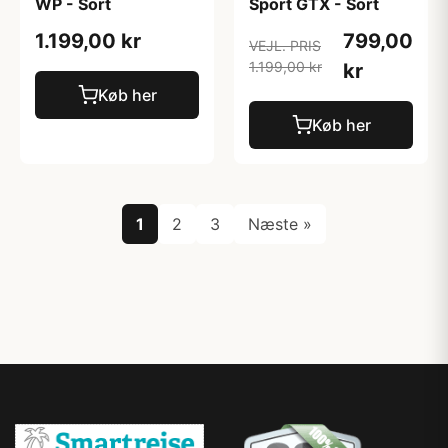
WP - Sort
Sport GTX - Sort
1.199,00 kr
799,00
VEJL. PRIS
1.199,00 kr
kr
Køb her
Køb her
1
2
3
Næste »