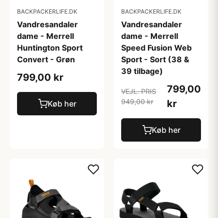
BACKPACKERLIFE.DK
BACKPACKERLIFE.DK
Vandresandaler
Vandresandaler
dame - Merrell
dame - Merrell
Huntington Sport
Speed Fusion Web
Convert - Grøn
Sport - Sort (38 &
39 tilbage)
799,00 kr
799,00
VEJL. PRIS
949,00 kr
kr
Køb her
Køb her