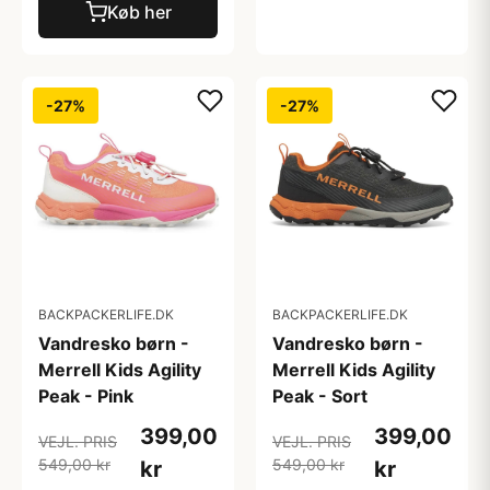
Køb her
-27%
-27%
BACKPACKERLIFE.DK
BACKPACKERLIFE.DK
Vandresko børn -
Vandresko børn -
Merrell Kids Agility
Merrell Kids Agility
Peak - Pink
Peak - Sort
399,00
399,00
VEJL. PRIS
VEJL. PRIS
549,00 kr
549,00 kr
kr
kr