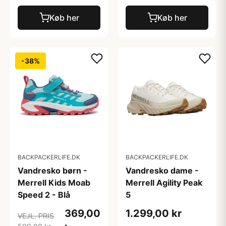
Køb her
Køb her
-38%
BACKPACKERLIFE.DK
BACKPACKERLIFE.DK
Vandresko børn -
Vandresko dame -
Merrell Kids Moab
Merrell Agility Peak
Speed 2 - Blå
5
369,00
1.299,00 kr
VEJL. PRIS