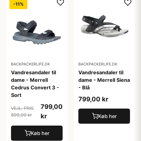
-11%
BACKPACKERLIFE.DK
BACKPACKERLIFE.DK
Vandresandaler til
Vandresandaler til
dame - Merrell
dame - Merrell Siena
Cedrus Convert 3 -
- Blå
Sort
799,00 kr
799,00
VEJL. PRIS
899,00 kr
kr
Køb her
Køb her