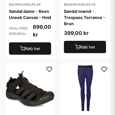
BACKPACKERLIFE.DK
BACKPACKERLIFE.DK
Sandal dame - Keen
Sandal mænd -
Uneek Canvas - Hvid
Trespass Torrance -
Brun
699,00
VEJL. PRIS
399,00 kr
999,00 kr
kr
Køb her
Køb her