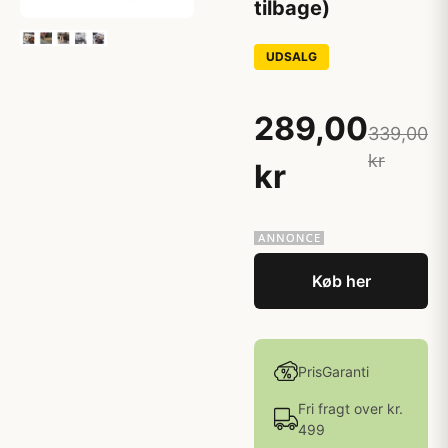
tilbage)
UDSALG
289,00
339,00
kr
kr
Køb her
PrisGaranti
Fri fragt over kr.
499