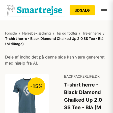
UDSALG
Forside
/
Herrebeklædning
/
Tøj og fodtøj
/
Trøjer herre
/
T-shirt herre - Black Diamond Chalked Up 2.0 SS Tee - Blå
(M tilbage)
Dele af indholdet på denne side kan være genereret
med hjælp fra AI.
BACKPACKERLIFE.DK
T-shirt herre -
-15%
Black Diamond
Chalked Up 2.0
SS Tee - Blå (M