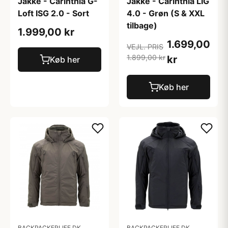
Jakke - Carinthia G-
Jakke - Carinthia LIG
Loft ISG 2.0 - Sort
4.0 - Grøn (S & XXL
tilbage)
1.999,00 kr
1.699,00
VEJL. PRIS
1.899,00 kr
kr
Køb her
Køb her
BACKPACKERLIFE.DK
BACKPACKERLIFE.DK