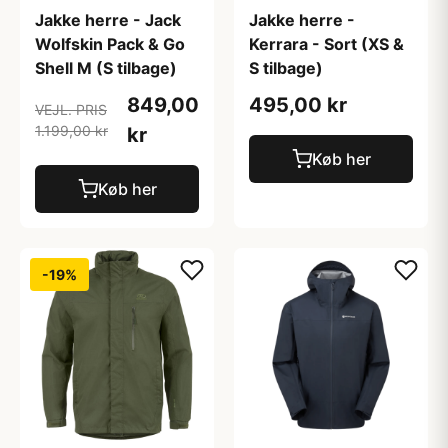
Jakke herre - Jack
Jakke herre -
Wolfskin Pack & Go
Kerrara - Sort (XS &
Shell M (S tilbage)
S tilbage)
849,00
495,00 kr
VEJL. PRIS
1.199,00 kr
kr
Køb her
Køb her
-19%