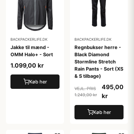
BACKPACKERLIFE.DK
BACKPACKERLIFE.DK
Jakke til mænd -
Regnbukser herre -
OMM Halo+ - Sort
Black Diamond
Stormline Stretch
1.099,00 kr
Rain Pants - Sort (XS
& S tilbage)
Køb her
495,00
VEJL. PRIS
1.249,00 kr
kr
Køb her