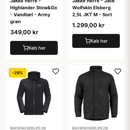
Jakke herre -
Jakke herre - Jack
Highlander Stow&Go
Wolfskin Elsberg
- Vandtæt - Army
2,5L JKT M - Sort
grøn
1.299,00 kr
349,00 kr
Køb her
Køb her
-29%
BACKPACKERLIFE.DK
BACKPACKERLIFE.DK