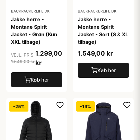
BACKPACKERLIFE.DK
BACKPACKERLIFE.DK
Jakke herre -
Jakke herre -
Montane Spirit
Montane Spirit
Jacket - Grøn (Kun
Jacket - Sort (S & XL
XXL tilbage)
tilbage)
1.299,00
1.549,00 kr
VEJL. PRIS
1.549,00 kr
kr
Køb her
Køb her
-25%
-19%