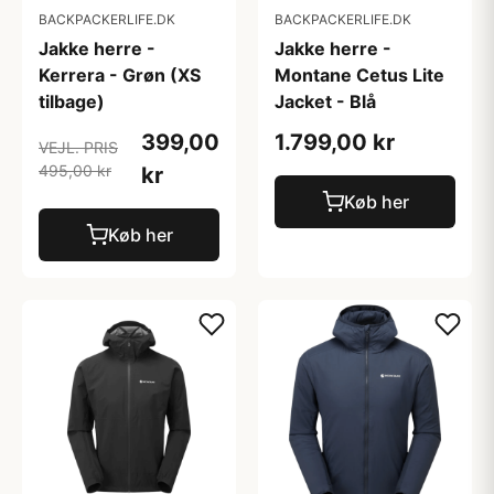
BACKPACKERLIFE.DK
BACKPACKERLIFE.DK
Jakke herre -
Jakke herre -
Kerrera - Grøn (XS
Montane Cetus Lite
tilbage)
Jacket - Blå
399,00
1.799,00 kr
VEJL. PRIS
495,00 kr
kr
Køb her
Køb her