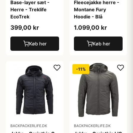
Base-layer sæt -
Fleecejakke herre -
Herre - Treklife
Montane Fury
EcoTrek
Hoodie - Blå
399,00 kr
1.099,00 kr
Køb her
Køb her
-11%
BACKPACKERLIFE.DK
BACKPACKERLIFE.DK