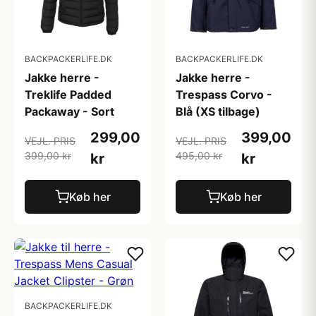
BACKPACKERLIFE.DK
BACKPACKERLIFE.DK
Jakke herre -
Jakke herre -
Treklife Padded
Trespass Corvo -
Packaway - Sort
Blå (XS tilbage)
299,00
399,00
VEJL. PRIS
VEJL. PRIS
399,00 kr
495,00 kr
kr
kr
Køb her
Køb her
BACKPACKERLIFE.DK