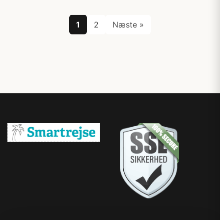
1
2
Næste »