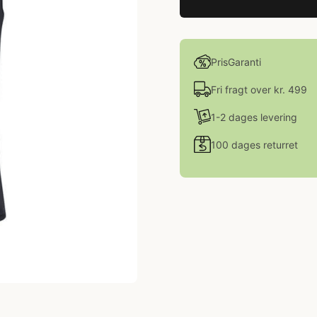
PrisGaranti
Fri fragt over kr. 499
1-2 dages levering
100 dages returret