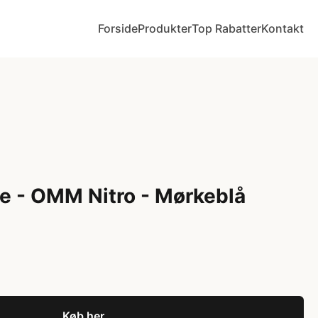
Forside
Produkter
Top Rabatter
Kontakt
rre - OMM Nitro - Mørkeblå
Køb her