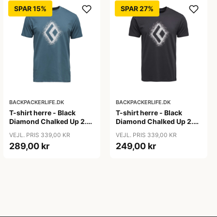
SPAR 15%
SPAR 27%
BACKPACKERLIFE.DK
BACKPACKERLIFE.DK
T-shirt herre - Black
T-shirt herre - Black
Diamond Chalked Up 2.0
Diamond Chalked Up 2.0
SS Tee - Blå (M tilbage)
SS Tee - Grå (S tilbage)
VEJL. PRIS 339,00 KR
VEJL. PRIS 339,00 KR
289,00 kr
249,00 kr