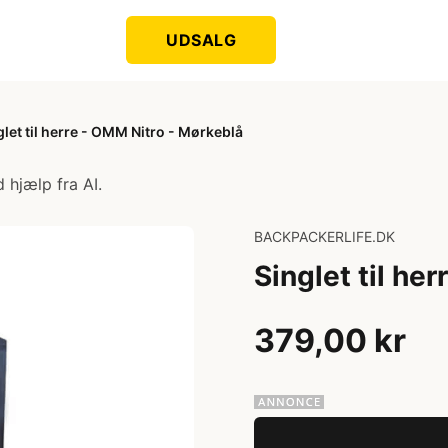
UDSALG
glet til herre - OMM Nitro - Mørkeblå
 hjælp fra AI.
BACKPACKERLIFE.DK
Singlet til he
379,00 kr