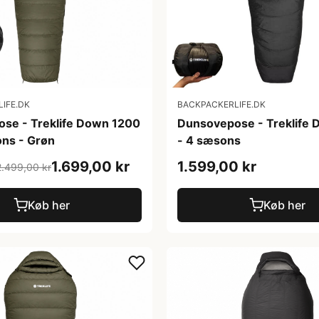
IFE.DK
BACKPACKERLIFE.DK
se - Treklife Down 1200
Dunsovepose - Treklife
ons - Grøn
- 4 sæsons
1.699,00 kr
1.599,00 kr
2.499,00 kr
Køb her
Køb her