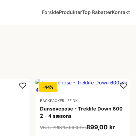
Forside
Produkter
Top Rabatter
Kontakt
-44%
BACKPACKERLIFE.DK
Dunsovepose - Treklife Down 600
Z - 4 sæsons
899,00 kr
VEJL. PRIS 1.599,00 kr