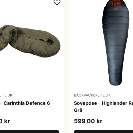
IFE.DK
BACKPACKERLIFE.DK
- Carinthia Defence 6 -
Sovepose - Highlander R
Grå
0 kr
599,00 kr