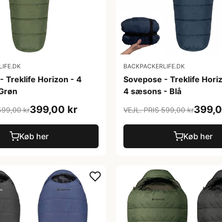
IFE.DK
BACKPACKERLIFE.DK
 Treklife Horizon - 4
Sovepose - Treklife Hori
Grøn
4 sæsons - Blå
399,00 kr
399,0
599,00 kr
VEJL. PRIS 599,00 kr
Køb her
Køb her