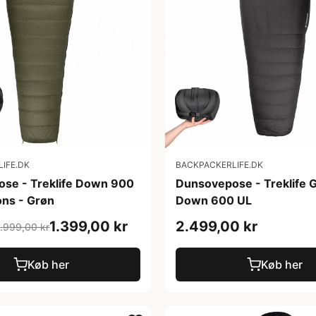
IFE.DK
BACKPACKERLIFE.DK
se - Treklife Down 900
Dunsovepose - Treklife 
ons - Grøn
Down 600 UL
1.399,00 kr
2.499,00 kr
1.999,00 kr
Køb her
Køb her