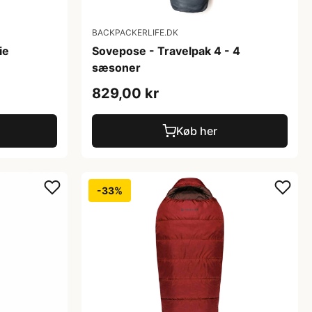
BACKPACKERLIFE.DK
ie
Sovepose - Travelpak 4 - 4
sæsoner
829,00 kr
Køb her
-33%