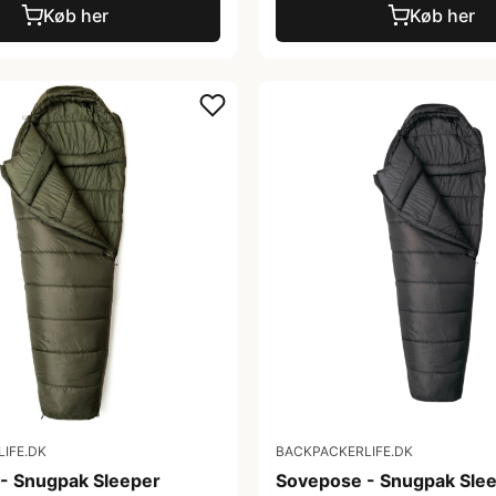
Køb her
Køb her
IFE.DK
BACKPACKERLIFE.DK
- Snugpak Sleeper
Sovepose - Snugpak Sle