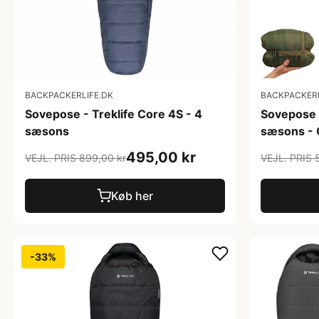
BACKPACKERLIFE.DK
BACKPACKERL
Sovepose - Treklife Core 4S - 4
Sovepose -
sæsons
sæsons - 
495,00 kr
VEJL. PRIS 899,00 kr
VEJL. PRIS 
Køb her
-33%