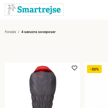
Forside
/
4 sæsons soveposer
-32%