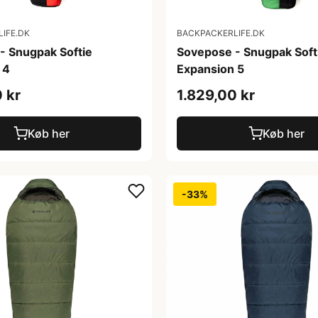
IFE.DK
BACKPACKERLIFE.DK
- Snugpak Softie
Sovepose - Snugpak Soft
 4
Expansion 5
 kr
1.829,00 kr
Køb her
Køb her
-33%