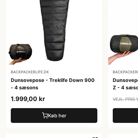
BACKPACKERLIFE.DK
BACKPACKERL
Dunsovepose - Treklife Down 900
Dunsovepo
- 4 sæsons
Z - 4 sæs
1.999,00 kr
VEJL. PRIS 
Køb her