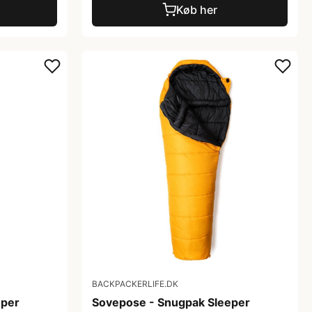
Køb her
BACKPACKERLIFE.DK
eper
Sovepose - Snugpak Sleeper