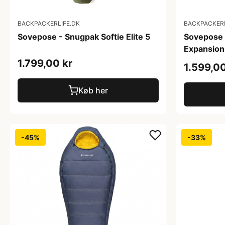
BACKPACKERLIFE.DK
BACKPACKERL
Sovepose - Snugpak Softie Elite 5
Sovepose 
Expansion
1.799,00 kr
1.599,00
Køb her
-45%
-33%