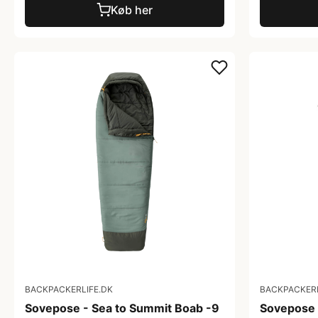
Køb her
BACKPACKERLIFE.DK
BACKPACKERL
Sovepose - Sea to Summit Boab -9
Sovepose 