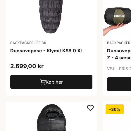
BACKPACKERLIFE.DK
BACKPACKERL
Dunsovepose - Klymit KSB 0 XL
Dunsovepo
Z - 4 sæs
2.699,00 kr
VEJL. PRIS 
Køb her
-30%