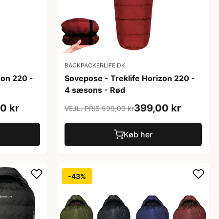
BACKPACKERLIFE.DK
zon 220 -
Sovepose - Treklife Horizon 220 -
4 sæsons - Rød
0 kr
399,00 kr
VEJL. PRIS 599,00 kr
Køb her
-43%