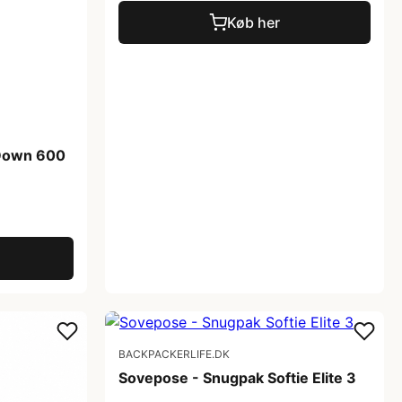
Køb her
 Down 600
BACKPACKERLIFE.DK
Sovepose - Snugpak Softie Elite 3