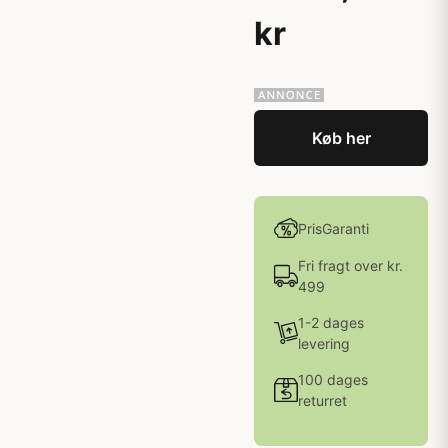
kr
Køb her
PrisGaranti
Fri fragt over kr.
499
1-2 dages
levering
100 dages
returret