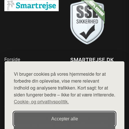
Forside
SMARTREJSE.DK
Produkter
Tlf. 78768672
Top Rabatter
Vi bruger cookies på vores hjemmeside for at
Mail:
hej@want.dk
Kontakt
forbedre din oplevelse, vise mere relevant
indhold og analysere trafikken. Kort sagt: for at
Cookie- og privatlivspolitik
siden fungerer bedre – ikke for at være irriterende.
Cookie- og privatlivspolitik.
Denne side er en del af want.dk, der udgiver en række
Accepter alle
hjemmesider med præsentation af forskellige produkter fra