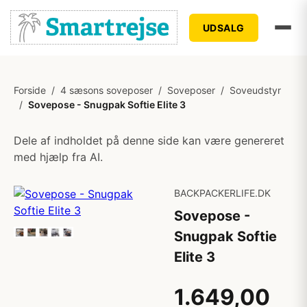
UDSALG
Forside
/
4 sæsons soveposer
/
Soveposer
/
Soveudstyr
/
Sovepose - Snugpak Softie Elite 3
Dele af indholdet på denne side kan være genereret
med hjælp fra AI.
BACKPACKERLIFE.DK
Sovepose -
Snugpak Softie
Elite 3
1.649,00