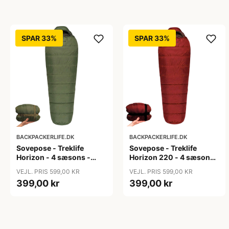
SPAR 33%
SPAR 33%
BACKPACKERLIFE.DK
BACKPACKERLIFE.DK
Sovepose - Treklife
Sovepose - Treklife
Horizon - 4 sæsons -
Horizon 220 - 4 sæsons -
Grøn
Rød
VEJL. PRIS 599,00 KR
VEJL. PRIS 599,00 KR
399,00 kr
399,00 kr