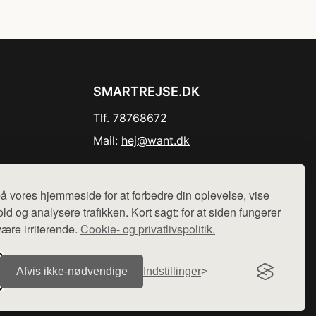
SMARTREJSE.DK
Tlf. 78768672
Mail:
hej@want.dk
Cookie- og privatlivspolitik
å vores hjemmeside for at forbedre din oplevelse, vise
ld og analysere trafikken. Kort sagt: for at siden fungerer
være irriterende.
Cookie- og privatlivspolitik.
r sælges ikke varer fra denne side - vi henviser til de shops,
Afvis ikke‑nødvendige
Indstillinger