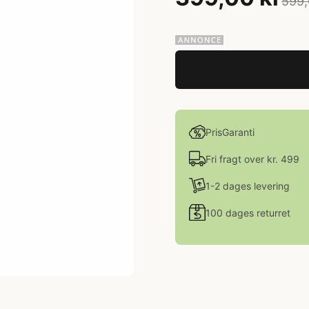
599,
PrisGaranti
Fri fragt over kr. 499
1-2 dages levering
100 dages returret