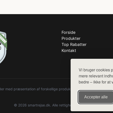
Forside
Produkter
Top Rabatter
Kontakt
Vi bruger cookies p
mere relevant indho
bedre – ikke for at 
r med præsentation af forskellige produkter fra diverse webshops. De
Accepter alle
© 2026 smartrejse.dk. Alle rettigheder forbeholdes.