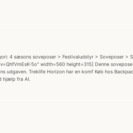
gori: 4 sæsons soveposer > Festivaludstyr > Soveposer > So
v=QhfVmEsK-5o" width=560 height=315] Denne sovepose er f
ns udgaven. Treklife Horizon har en komf Køb hos Backpack
 hjælp fra AI.