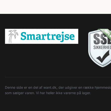
Denne side er en del af want.dk, der udgiver en række hjemmeside
som sælger varen. Vi har heller ikke varerne på lager.