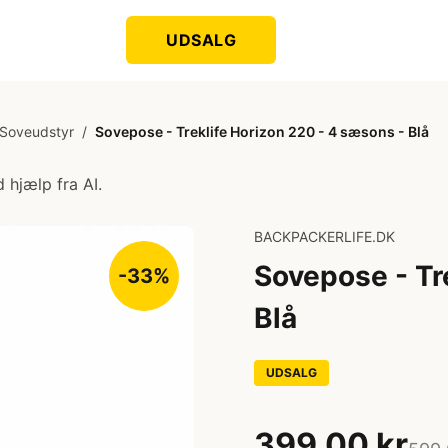
UDSALG
Soveudstyr
/
Sovepose - Treklife Horizon 220 - 4 sæsons - Blå
 hjælp fra AI.
BACKPACKERLIFE.DK
Sovepose - Tr
-33%
Blå
UDSALG
399,00 kr