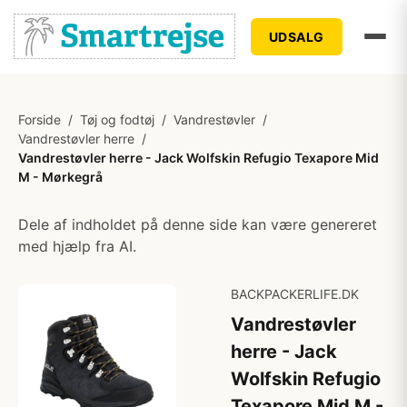
UDSALG
Forside
/
Tøj og fodtøj
/
Vandrestøvler
/
Vandrestøvler herre
/
Vandrestøvler herre - Jack Wolfskin Refugio Texapore Mid
M - Mørkegrå
Dele af indholdet på denne side kan være genereret
med hjælp fra AI.
BACKPACKERLIFE.DK
Vandrestøvler
herre - Jack
Wolfskin Refugio
Texapore Mid M -