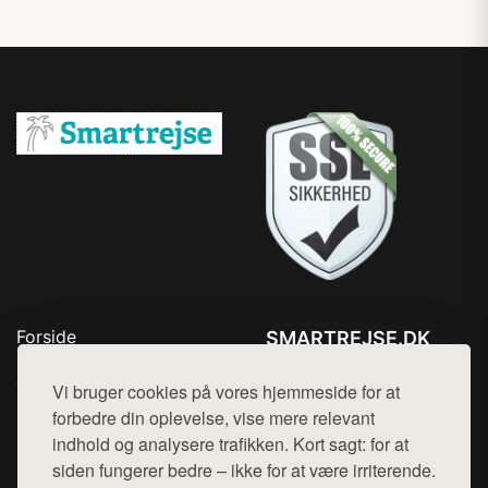
Forside
SMARTREJSE.DK
Produkter
Tlf. 78768672
Top Rabatter
Vi bruger cookies på vores hjemmeside for at
Mail:
hej@want.dk
Kontakt
forbedre din oplevelse, vise mere relevant
indhold og analysere trafikken. Kort sagt: for at
Cookie- og privatlivspolitik
siden fungerer bedre – ikke for at være irriterende.