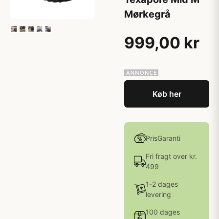
Mørkegrå
999,00 kr
Køb her
PrisGaranti
Fri fragt over kr.
499
1-2 dages
levering
100 dages