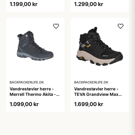
1.199,00 kr
1.299,00 kr
Mørkegrå
BACKPACKERLIFE.DK
BACKPACKERLIFE.DK
Vandrestøvler herre -
Vandrestøvler herre -
Merrell Thermo Akita -
TEVA Grandview Max
Mid-cut
GTX - Sort
1.099,00 kr
1.699,00 kr