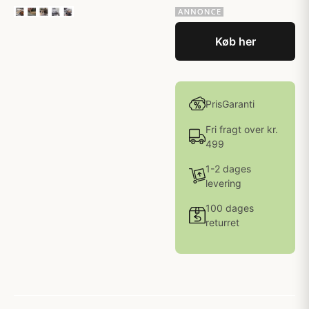
Køb her
PrisGaranti
Fri fragt over kr.
499
1-2 dages
levering
100 dages
returret