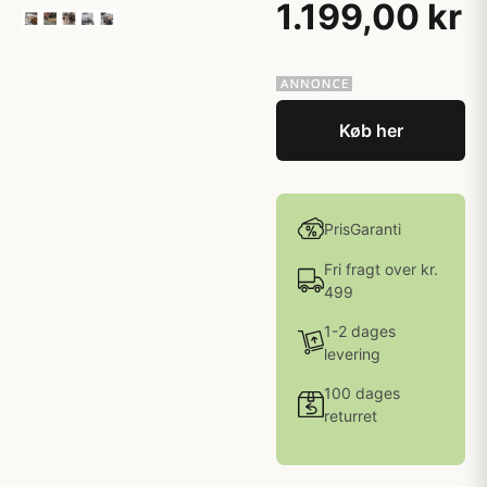
1.199,00 kr
Køb her
PrisGaranti
Fri fragt over kr.
499
1-2 dages
levering
100 dages
returret