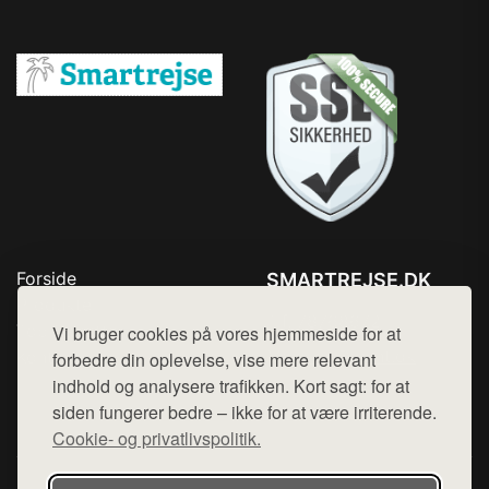
Forside
SMARTREJSE.DK
Produkter
Tlf. 78768672
Top Rabatter
Vi bruger cookies på vores hjemmeside for at
Mail:
hej@want.dk
Kontakt
forbedre din oplevelse, vise mere relevant
indhold og analysere trafikken. Kort sagt: for at
Cookie- og privatlivspolitik
siden fungerer bedre – ikke for at være irriterende.
Cookie- og privatlivspolitik.