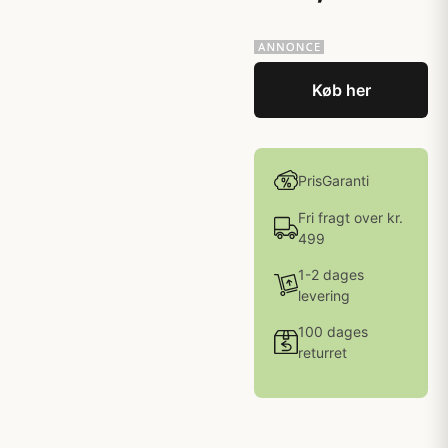
Køb her
PrisGaranti
Fri fragt over kr.
499
1-2 dages
levering
100 dages
returret