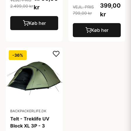
399,00
2.499,00 kr
kr
VEJL. PRIS
799,00 kr
kr
Køb her
Køb her
-36%
BACKPACKERLIFE.DK
Telt - Treklife UV
Block XL 3P - 3