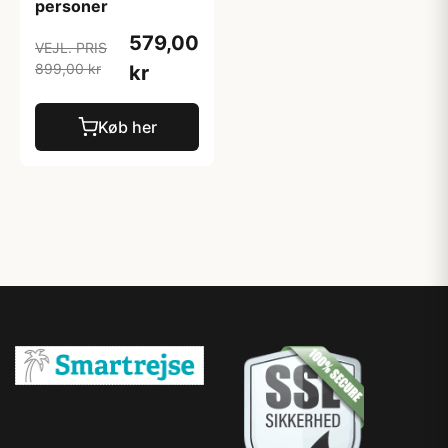
personer
579,00
VEJL. PRIS
899,00 kr
kr
Køb her