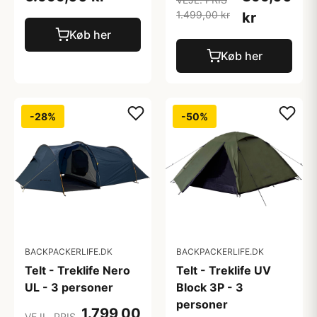
1.499,00 kr
kr
Køb her
Køb her
-28%
-50%
BACKPACKERLIFE.DK
BACKPACKERLIFE.DK
Telt - Treklife Nero
Telt - Treklife UV
UL - 3 personer
Block 3P - 3
personer
1.799,00
VEJL. PRIS