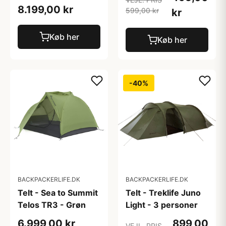
8.199,00 kr
599,00 kr
kr
Køb her
Køb her
-40%
BACKPACKERLIFE.DK
BACKPACKERLIFE.DK
Telt - Sea to Summit
Telt - Treklife Juno
Telos TR3 - Grøn
Light - 3 personer
6.999,00 kr
899,00
VEJL. PRIS