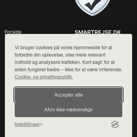
Forside
SMARTREJSE.DK
Produkter
Tlf. 78768672
Top Rabatter
Vi bruger cookies på vores hjemmeside for at
Mail:
hej@want.dk
Kontakt
forbedre din oplevelse, vise mere relevant
indhold og analysere trafikken. Kort sagt: for at
Cookie- og privatlivspolitik
siden fungerer bedre – ikke for at være irriterende.
Cookie- og privatlivspolitik.
Denne side er en del af want.dk, der udgiver en række
Accepter alle
hjemmesider med præsentation af forskellige produkter fra
diverse webshops. Der sælges ikke varer fra denne side - vi
Afvis ikke‑nødvendige
henviser til de shops, som sælger varen. Vi har heller ikke
varerne på lager.
Indstillinger
© 2026 smartrejse.dk. Alle rettigheder forbeholdes.