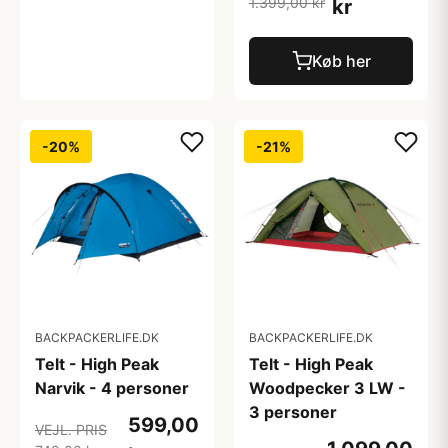
1.399,00 kr
kr
Køb her
-20%
-21%
BACKPACKERLIFE.DK
BACKPACKERLIFE.DK
Telt - High Peak
Telt - High Peak
Narvik - 4 personer
Woodpecker 3 LW -
3 personer
599,00
VEJL. PRIS