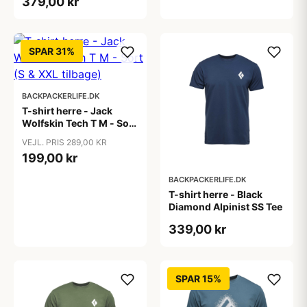
379,00 kr
SPAR 31%
BACKPACKERLIFE.DK
T-shirt herre - Jack
Wolfskin Tech T M - Sort
(S & XXL tilbage)
VEJL. PRIS 289,00 KR
199,00 kr
BACKPACKERLIFE.DK
T-shirt herre - Black
Diamond Alpinist SS Tee
339,00 kr
SPAR 15%