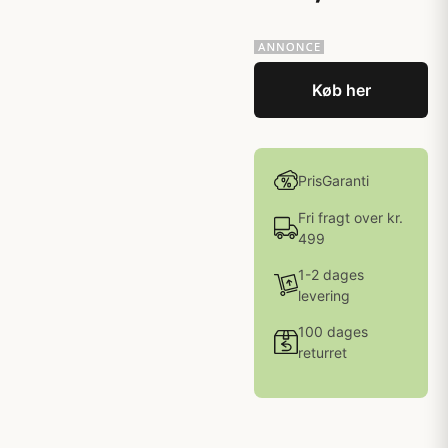
Køb her
PrisGaranti
Fri fragt over kr.
499
1-2 dages
levering
100 dages
returret