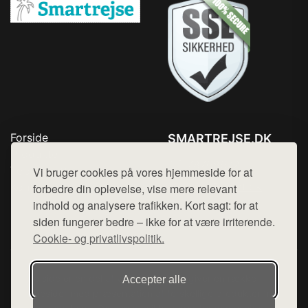
Forside
SMARTREJSE.DK
Produkter
Tlf. 78768672
Top Rabatter
Vi bruger cookies på vores hjemmeside for at
Mail:
hej@want.dk
Kontakt
forbedre din oplevelse, vise mere relevant
indhold og analysere trafikken. Kort sagt: for at
Cookie- og privatlivspolitik
siden fungerer bedre – ikke for at være irriterende.
Cookie- og privatlivspolitik.
Denne side er en del af want.dk, der udgiver en række
Accepter alle
hjemmesider med præsentation af forskellige produkter fra