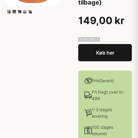
tilbage)
149,00 kr
Køb her
PrisGaranti
Fri fragt over kr.
499
1-2 dages
levering
100 dages
returret