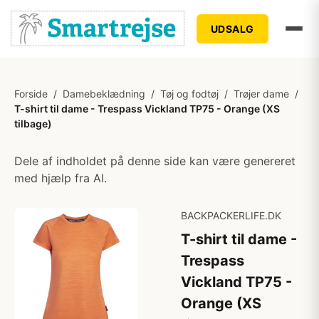
UDSALG
Forside
/
Damebeklædning
/
Tøj og fodtøj
/
Trøjer dame
/
T-shirt til dame - Trespass Vickland TP75 - Orange (XS
tilbage)
Dele af indholdet på denne side kan være genereret
med hjælp fra AI.
BACKPACKERLIFE.DK
T-shirt til dame -
Trespass
Vickland TP75 -
Orange (XS