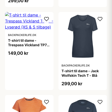
299,00 kr
BACKPACKERLIFE.DK
T-shirt til dame -
Trespass Vickland TP75
- Lyserød (XS & S
149,00 kr
tilbage)
BACKPACKERLIFE.DK
T-shirt til dame - Jack
Wolfskin Tech T - Blå
299,00 kr