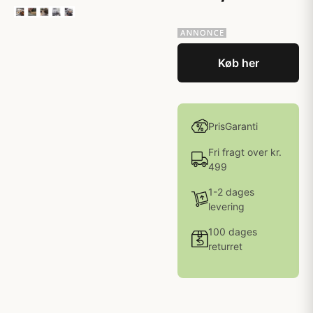
Køb her
PrisGaranti
Fri fragt over kr.
499
1-2 dages
levering
100 dages
returret