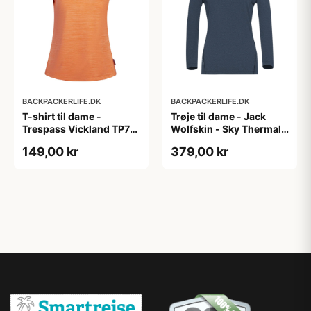
BACKPACKERLIFE.DK
BACKPACKERLIFE.DK
T-shirt til dame -
Trøje til dame - Jack
Trespass Vickland TP75
Wolfskin - Sky Thermal
- Orange (XS tilbage)
LS W - Mørkeblå
149,00 kr
379,00 kr