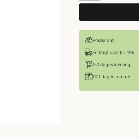
PrisGaranti
Fri fragt over kr. 499
1-2 dages levering
100 dages returret