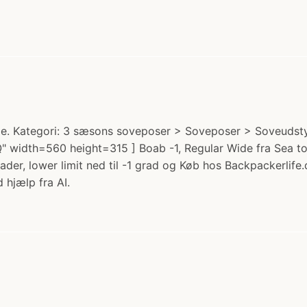
e. Kategori: 3 sæsons soveposer > Soveposer > Soveudstyr
dth=560 height=315 ] Boab -1, Regular Wide fra Sea to S
, lower limit ned til -1 grad og Køb hos Backpackerlife.
 hjælp fra AI.