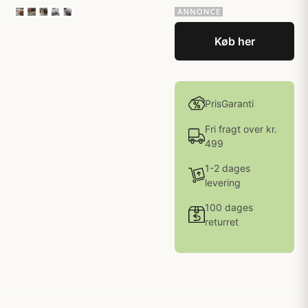
Køb her
PrisGaranti
Fri fragt over kr.
499
1-2 dages
levering
100 dages
returret