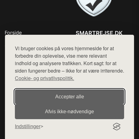
Forside
SMARTREJSE.DK
Produkter
Tlf. 78768672
Top Rabatter
Vi bruger cookies på vores hjemmeside for at
Mail:
hej@want.dk
Kontakt
forbedre din oplevelse, vise mere relevant
indhold og analysere trafikken. Kort sagt: for at
Cookie- og privatlivspolitik
siden fungerer bedre – ikke for at være irriterende.
Cookie- og privatlivspolitik.
Denne side er en del af want.dk, der udgiver en række
Accepter alle
hjemmesider med præsentation af forskellige produkter fra
diverse webshops. Der sælges ikke varer fra denne side - vi
Afvis ikke‑nødvendige
henviser til de shops, som sælger varen. Vi har heller ikke
varerne på lager.
Indstillinger
© 2026 smartrejse.dk. Alle rettigheder forbeholdes.