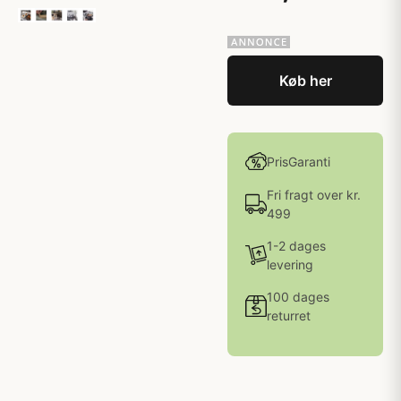
Køb her
PrisGaranti
Fri fragt over kr.
499
1-2 dages
levering
100 dages
returret