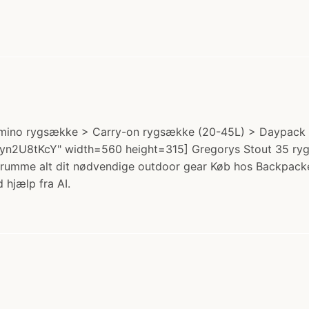
: Camino rygsække > Carry-on rygsække (20-45L) > Daypack 
n2U8tKcY" width=560 height=315] Gregorys Stout 35 rygsæ
rumme alt dit nødvendige outdoor gear Køb hos Backpacker
 hjælp fra AI.