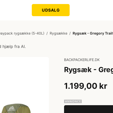
UDSALG
aypack rygsække (5-40L)
/
Rygsække
/
Rygsæk - Gregory Trailfl
 hjælp fra AI.
BACKPACKERLIFE.DK
Rygsæk - Grego
1.199,00 kr