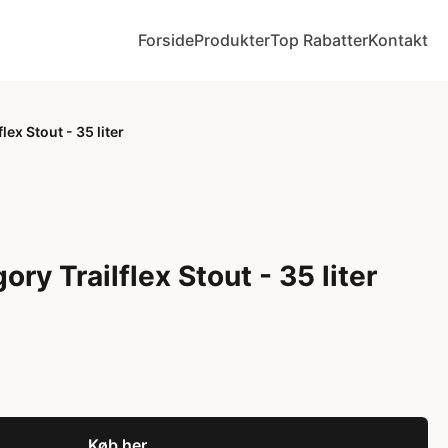
Forside
Produkter
Top Rabatter
Kontakt
ex Stout - 35 liter
ry Trailflex Stout - 35 liter
Køb her