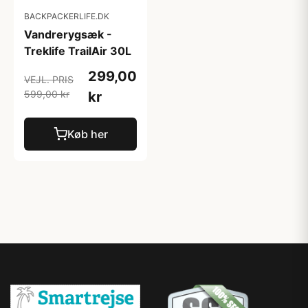
BACKPACKERLIFE.DK
Vandrerygsæk -
Treklife TrailAir 30L
299,00
VEJL. PRIS
599,00 kr
kr
Køb her