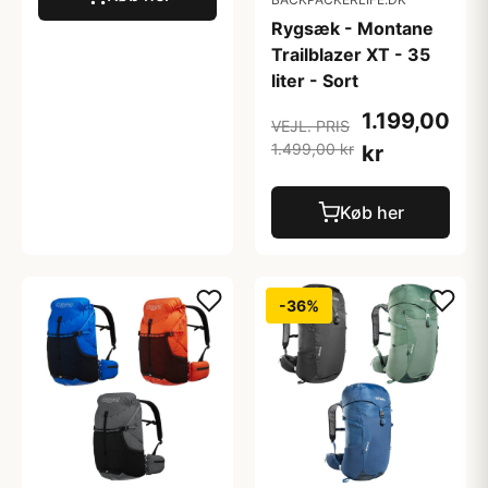
Rygsæk - Montane
Trailblazer XT - 35
liter - Sort
1.199,00
VEJL. PRIS
1.499,00 kr
kr
Køb her
-36%