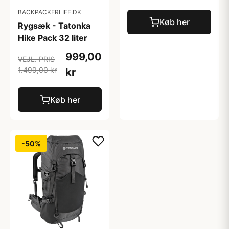
BACKPACKERLIFE.DK
Køb her
Rygsæk - Tatonka
Hike Pack 32 liter
999,00
VEJL. PRIS
1.499,00 kr
kr
Køb her
-50%