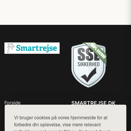
Forside
SMARTREJSE.DK
Produkter
Tlf. 78768672
Top Rabatter
Vi bruger cookies på vores hjemmeside for at
Mail:
hej@want.dk
Kontakt
forbedre din oplevelse, vise mere relevant