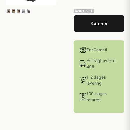
Køb her
PrisGaranti
Fri fragt over kr.
499
1-2 dages
levering
100 dages
returret