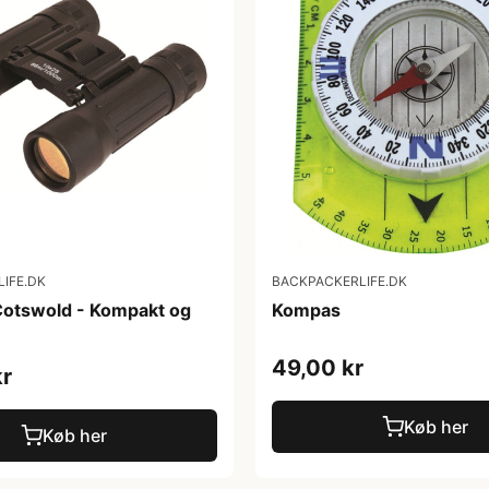
IFE.DK
BACKPACKERLIFE.DK
 Cotswold - Kompakt og
Kompas
49,00 kr
kr
Køb her
Køb her