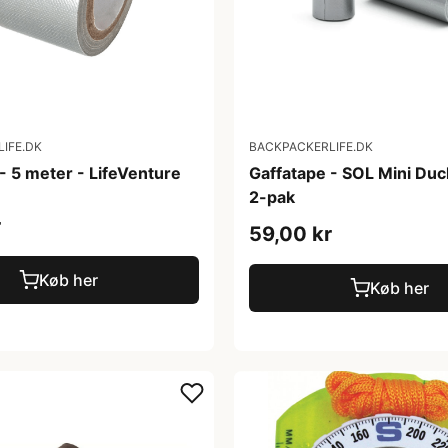
IFE.DK
BACKPACKERLIFE.DK
- 5 meter - LifeVenture
Gaffatape - SOL Mini Duc
2-pak
r
59,00 kr
Køb her
Køb her