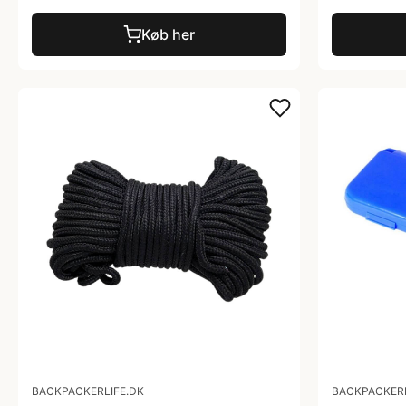
Køb her
BACKPACKERLIFE.DK
BACKPACKERL