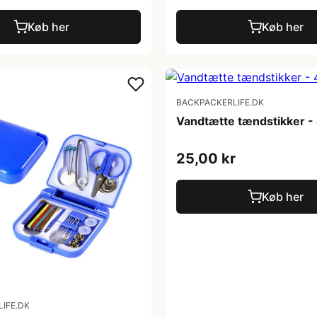
Køb her
Køb her
BACKPACKERLIFE.DK
Vandtætte tændstikker -
25,00 kr
Køb her
IFE.DK