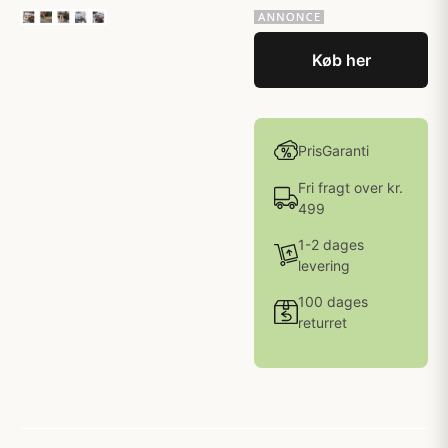
Køb her
PrisGaranti
Fri fragt over kr.
499
1-2 dages
levering
100 dages
returret