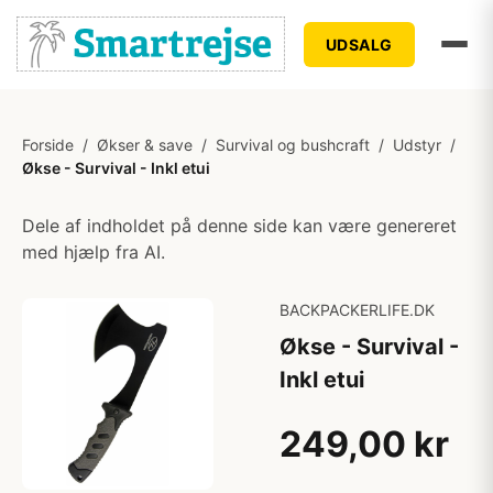
UDSALG
Forside
/
Økser & save
/
Survival og bushcraft
/
Udstyr
/
Økse - Survival - Inkl etui
Dele af indholdet på denne side kan være genereret
med hjælp fra AI.
BACKPACKERLIFE.DK
Økse - Survival -
Inkl etui
249,00 kr