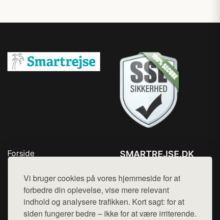
Forside
SMARTREJSE.DK
Produkter
Tlf. 78768672
Top Rabatter
Vi bruger cookies på vores hjemmeside for at
Mail:
hej@want.dk
Kontakt
forbedre din oplevelse, vise mere relevant
indhold og analysere trafikken. Kort sagt: for at
Cookie- og privatlivspolitik
siden fungerer bedre – ikke for at være irriterende.