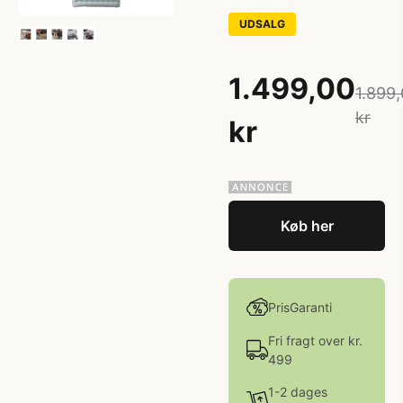
UDSALG
1.499,00
1.899
kr
kr
Køb her
PrisGaranti
Fri fragt over kr.
499
1-2 dages