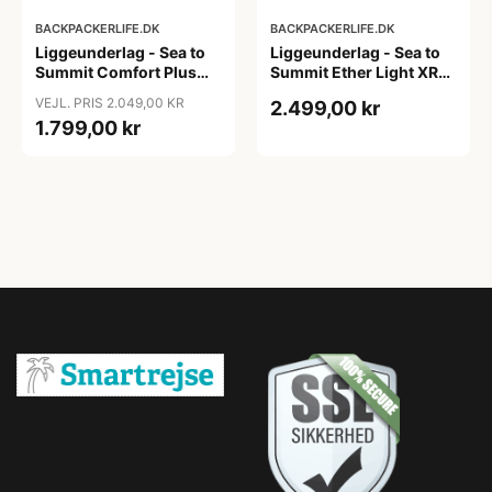
BACKPACKERLIFE.DK
BACKPACKERLIFE.DK
Liggeunderlag - Sea to
Liggeunderlag - Sea to
Summit Comfort Plus
Summit Ether Light XR
ASC Insulated Mat -
Pro Ins ASC Mat -
VEJL. PRIS 2.049,00 KR
2.499,00 kr
Regular
Rectangular - Regular
1.799,00 kr