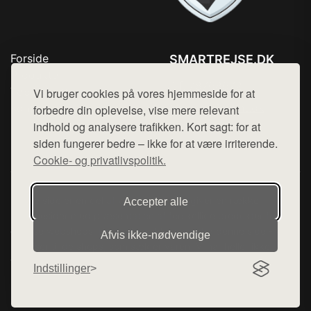
Forside
SMARTREJSE.DK
Produkter
Tlf. 78768672
Top Rabatter
Vi bruger cookies på vores hjemmeside for at
Mail:
hej@want.dk
Kontakt
forbedre din oplevelse, vise mere relevant
indhold og analysere trafikken. Kort sagt: for at
Cookie- og privatlivspolitik
siden fungerer bedre – ikke for at være irriterende.
Cookie- og privatlivspolitik.
Denne side er en del af want.dk, der udgiver en række
Accepter alle
hjemmesider med præsentation af forskellige produkter fra
diverse webshops. Der sælges ikke varer fra denne side - vi
Afvis ikke‑nødvendige
henviser til de shops, som sælger varen. Vi har heller ikke
varerne på lager.
Indstillinger
© 2026 smartrejse.dk. Alle rettigheder forbeholdes.