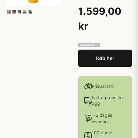
1.599,00
kr
Køb her
PrisGaranti
Fri fragt over kr.
499
1-2 dages
levering
100 dages