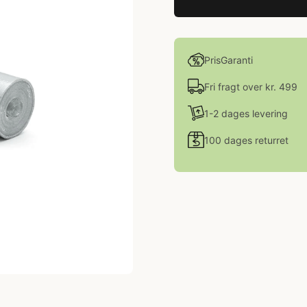
PrisGaranti
Fri fragt over kr. 499
1-2 dages levering
100 dages returret