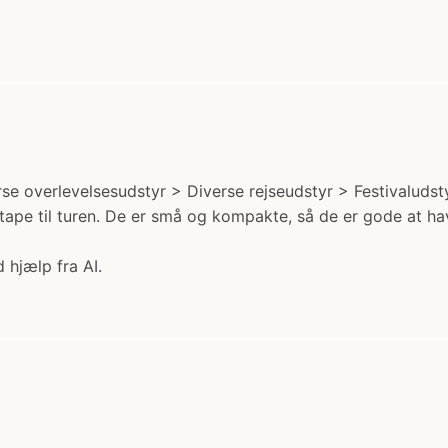
e overlevelsesudstyr > Diverse rejseudstyr > Festivaludsty
ape til turen. De er små og kompakte, så de er gode at h
 hjælp fra AI.