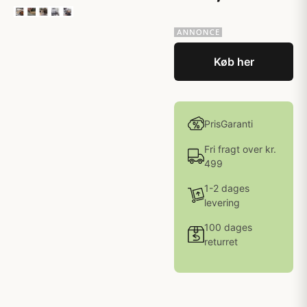
Køb her
PrisGaranti
Fri fragt over kr.
499
1-2 dages
levering
100 dages
returret