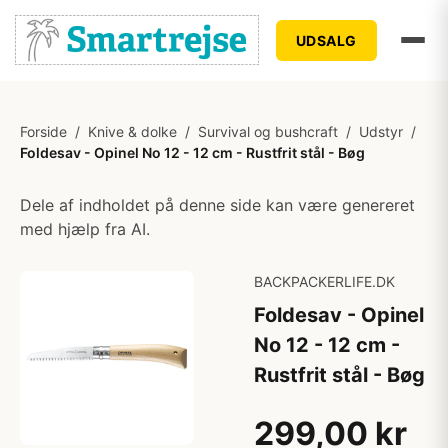
UDSALG
Forside
/
Knive & dolke
/
Survival og bushcraft
/
Udstyr
/
Foldesav - Opinel No 12 - 12 cm - Rustfrit stål - Bøg
Dele af indholdet på denne side kan være genereret
med hjælp fra AI.
BACKPACKERLIFE.DK
Foldesav - Opinel
No 12 - 12 cm -
Rustfrit stål - Bøg
299,00 kr