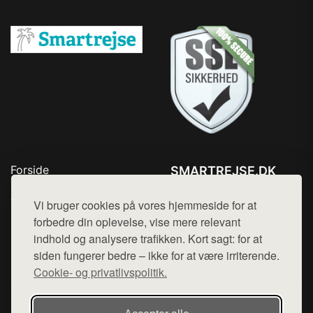
Forside
SMARTREJSE.DK
Produkter
Tlf. 78768672
Top Rabatter
Vi bruger cookies på vores hjemmeside for at
Mail:
hej@want.dk
Kontakt
forbedre din oplevelse, vise mere relevant
indhold og analysere trafikken. Kort sagt: for at
Cookie- og privatlivspolitik
siden fungerer bedre – ikke for at være irriterende.
Cookie- og privatlivspolitik.
Denne side er en del af want.dk, der udgiver en række