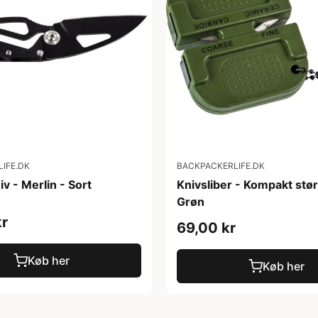
IFE.DK
BACKPACKERLIFE.DK
iv - Merlin - Sort
Knivsliber - Kompakt stør
Grøn
kr
69,00 kr
Køb her
Køb her