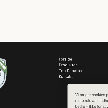
Forside
Produkter
Top Rabatter
Kontakt
Vi bruger cookies p
mere relevant indho
bedre – ikke for at 