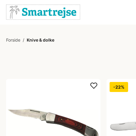
Forside
/
Knive & dolke
-22%