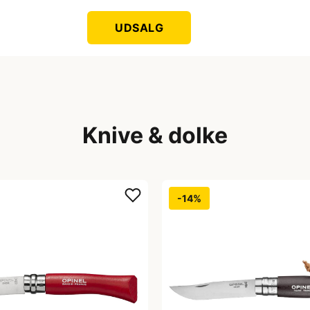
UDSALG
Knive & dolke
-14%