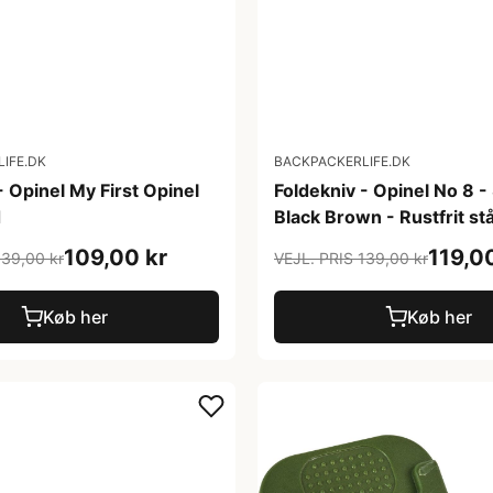
IFE.DK
BACKPACKERLIFE.DK
- Opinel My First Opinel
Foldekniv - Opinel No 8 -
d
Black Brown - Rustfrit stå
109,00 kr
119,0
139,00 kr
VEJL. PRIS 139,00 kr
Køb her
Køb her