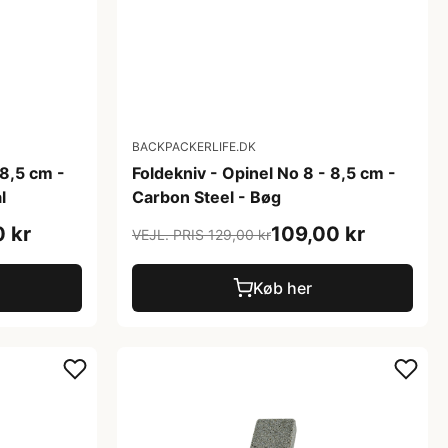
BACKPACKERLIFE.DK
 8,5 cm -
Foldekniv - Opinel No 8 - 8,5 cm -
l
Carbon Steel - Bøg
0 kr
109,00 kr
VEJL. PRIS 129,00 kr
Køb her