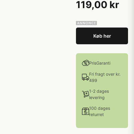
119,00 kr
Køb her
PrisGaranti
Fri fragt over kr.
499
1-2 dages
levering
100 dages
returret