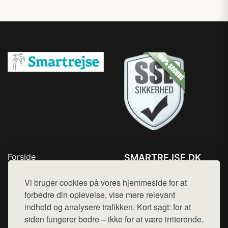
Forside
SMARTREJSE.DK
Produkter
Tlf. 78768672
Top Rabatter
Vi bruger cookies på vores hjemmeside for at
Mail:
hej@want.dk
Kontakt
forbedre din oplevelse, vise mere relevant
indhold og analysere trafikken. Kort sagt: for at
Cookie- og privatlivspolitik
siden fungerer bedre – ikke for at være irriterende.