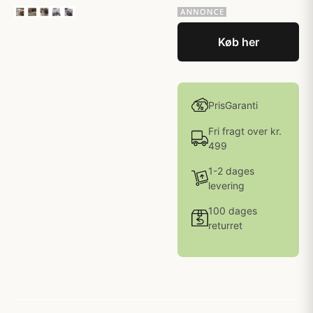
Køb her
PrisGaranti
Fri fragt over kr.
499
1-2 dages
levering
100 dages
returret