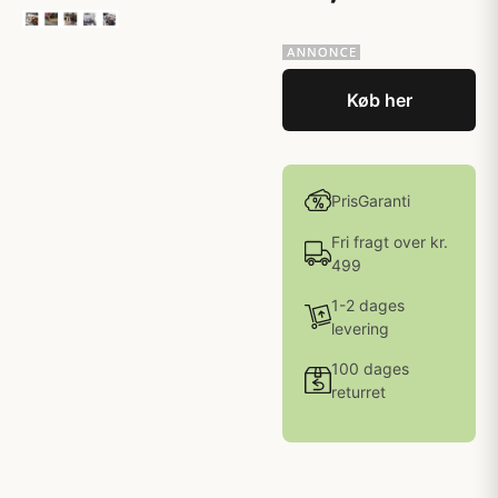
Køb her
PrisGaranti
Fri fragt over kr.
499
1-2 dages
levering
100 dages
returret