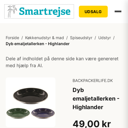
UDSALG
Forside
/
Køkkenudstyr & mad
/
Spiseudstyr
/
Udstyr
/
Dyb emaljetallerken - Highlander
Dele af indholdet på denne side kan være genereret
med hjælp fra AI.
BACKPACKERLIFE.DK
Dyb
emaljetallerken -
Highlander
49,00 kr