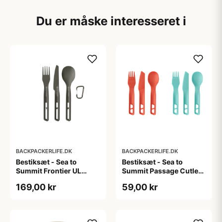
Du er måske interesseret i
BACKPACKERLIFE.DK
BACKPACKERLIFE.DK
Bestiksæt - Sea to
Bestiksæt - Sea to
Summit Frontier UL
Summit Passage Cutlery
Cutlery Set - HA Alu - 3-
Set - 3-stk
169,00 kr
59,00 kr
stk