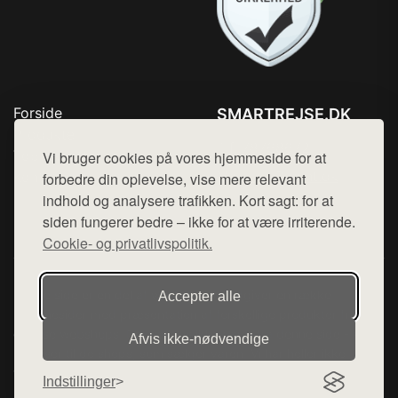
Forside
SMARTREJSE.DK
Produkter
Tlf. 78768672
Top Rabatter
Vi bruger cookies på vores hjemmeside for at
Mail:
hej@want.dk
Kontakt
forbedre din oplevelse, vise mere relevant
indhold og analysere trafikken. Kort sagt: for at
Cookie- og privatlivspolitik
siden fungerer bedre – ikke for at være irriterende.
Cookie- og privatlivspolitik.
Denne side er en del af want.dk, der udgiver en række
Accepter alle
hjemmesider med præsentation af forskellige produkter fra
diverse webshops. Der sælges ikke varer fra denne side - vi
Afvis ikke‑nødvendige
henviser til de shops, som sælger varen. Vi har heller ikke
varerne på lager.
Indstillinger