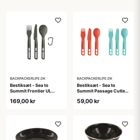
BACKPACKERLIFE.DK
BACKPACKERLIFE.DK
Bestiksæt - Sea to
Bestiksæt - Sea to
Summit Frontier UL
Summit Passage Cutlery
Cutlery Set - HA Alu - 3-
Set - 3-stk
169,00 kr
59,00 kr
stk