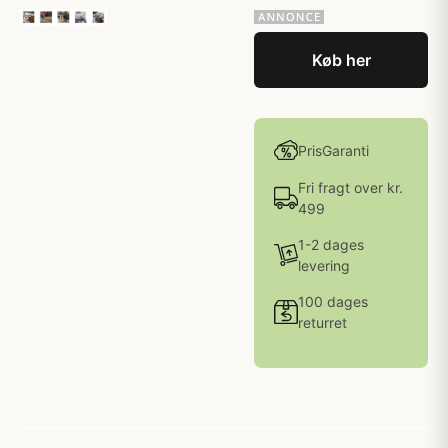
Køb her
PrisGaranti
Fri fragt over kr.
499
1-2 dages
levering
100 dages
returret