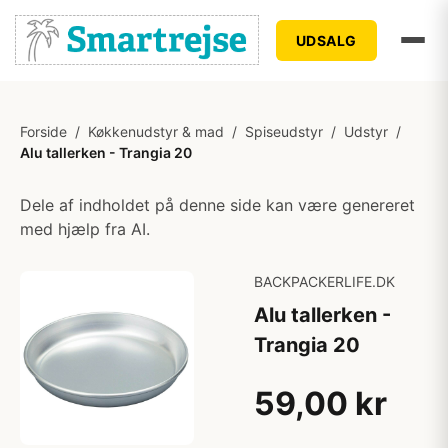
UDSALG
Forside
/
Køkkenudstyr & mad
/
Spiseudstyr
/
Udstyr
/
Alu tallerken - Trangia 20
Dele af indholdet på denne side kan være genereret
med hjælp fra AI.
BACKPACKERLIFE.DK
Alu tallerken -
Trangia 20
59,00 kr