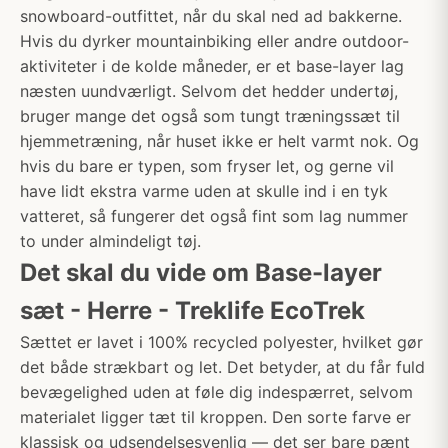
snowboard-outfittet, når du skal ned ad bakkerne.
Hvis du dyrker mountainbiking eller andre outdoor-
aktiviteter i de kolde måneder, er et base-layer lag
næsten uundværligt. Selvom det hedder undertøj,
bruger mange det også som tungt træningssæt til
hjemmetræning, når huset ikke er helt varmt nok. Og
hvis du bare er typen, som fryser let, og gerne vil
have lidt ekstra varme uden at skulle ind i en tyk
vatteret, så fungerer det også fint som lag nummer
to under almindeligt tøj.
Det skal du vide om Base-layer
sæt - Herre - Treklife EcoTrek
Sættet er lavet i 100% recycled polyester, hvilket gør
det både strækbart og let. Det betyder, at du får fuld
bevægelighed uden at føle dig indespærret, selvom
materialet ligger tæt til kroppen. Den sorte farve er
klassisk og udsendelsesvenlig — det ser bare pænt