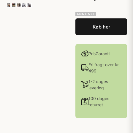
Køb her
PrisGaranti
Fri fragt over kr.
499
1-2 dages
levering
100 dages
returret