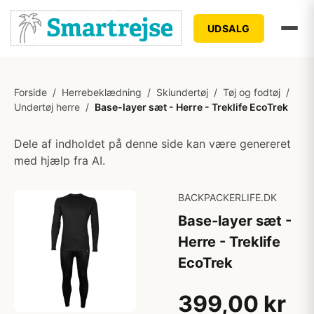
UDSALG
Forside
/
Herrebeklædning
/
Skiundertøj
/
Tøj og fodtøj
/
Undertøj herre
/
Base-layer sæt - Herre - Treklife EcoTrek
Dele af indholdet på denne side kan være genereret
med hjælp fra AI.
BACKPACKERLIFE.DK
Base-layer sæt -
Herre - Treklife
EcoTrek
399,00 kr