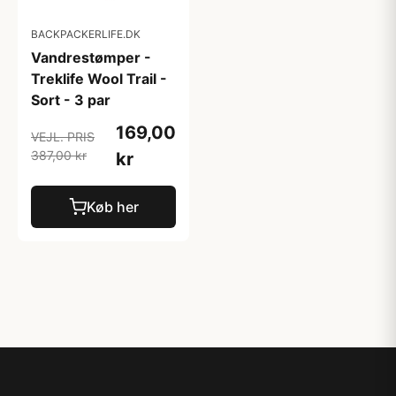
BACKPACKERLIFE.DK
Vandrestømper -
Treklife Wool Trail -
Sort - 3 par
169,00
VEJL. PRIS
387,00 kr
kr
Køb her