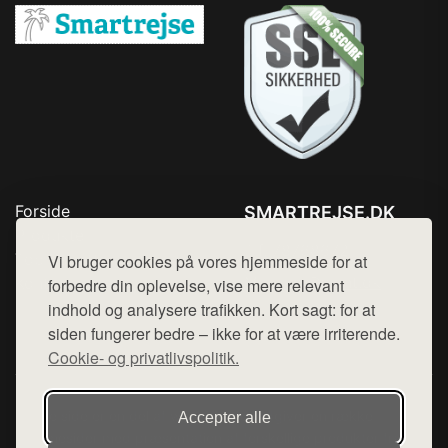
Forside
SMARTREJSE.DK
Produkter
Tlf. 78768672
Top Rabatter
Vi bruger cookies på vores hjemmeside for at
Mail:
hej@want.dk
Kontakt
forbedre din oplevelse, vise mere relevant
indhold og analysere trafikken. Kort sagt: for at
Cookie- og privatlivspolitik
siden fungerer bedre – ikke for at være irriterende.
Cookie- og privatlivspolitik.
Denne side er en del af want.dk, der udgiver en række
Accepter alle
hjemmesider med præsentation af forskellige produkter fra