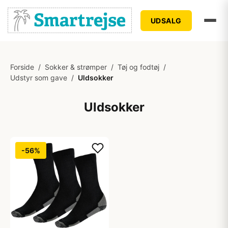
UDSALG
Forside
/
Sokker & strømper
/
Tøj og fodtøj
/
Udstyr som gave
/
Uldsokker
Uldsokker
-56%