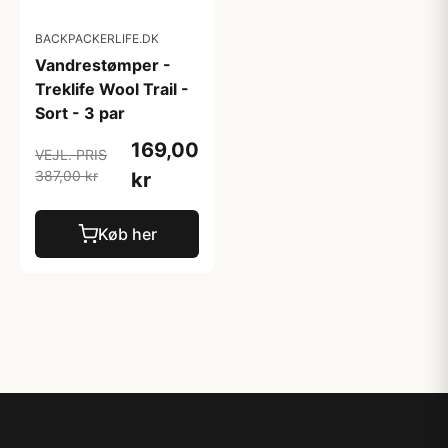
BACKPACKERLIFE.DK
Vandrestømper -
Treklife Wool Trail -
Sort - 3 par
169,00
VEJL. PRIS
387,00 kr
kr
Køb her