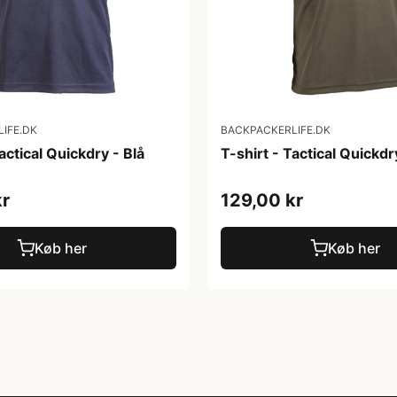
IFE.DK
BACKPACKERLIFE.DK
actical Quickdry - Blå
T-shirt - Tactical Quickdr
kr
129,00 kr
Køb her
Køb her