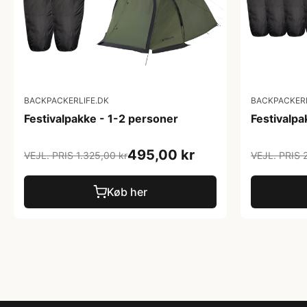
BACKPACKERLIFE.DK
BACKPACKERL
Festivalpakke - 1-2 personer
Festivalpa
495,00 kr
VEJL. PRIS 1.325,00 kr
VEJL. PRIS 2
Køb her