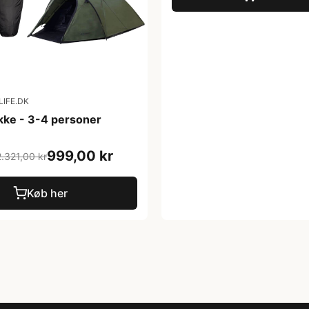
IFE.DK
kke - 3-4 personer
999,00 kr
.321,00 kr
Køb her