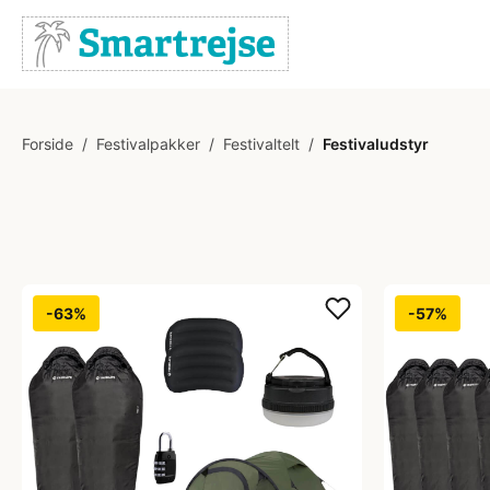
Forside
/
Festivalpakker
/
Festivaltelt
/
Festivaludstyr
-63%
-57%