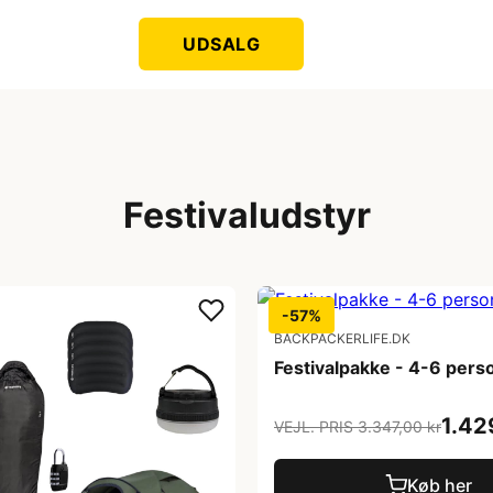
UDSALG
Festivaludstyr
-57%
BACKPACKERLIFE.DK
Festivalpakke - 4-6 pers
1.42
VEJL. PRIS 3.347,00 kr
Køb her