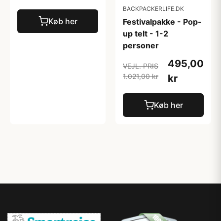
BACKPACKERLIFE.DK
Køb her
Festivalpakke - Pop-
up telt - 1-2
personer
495,00
VEJL. PRIS
1.021,00 kr
kr
Køb her