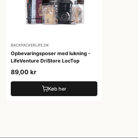
BACKPACKERLIFE.DK
Opbevaringsposer med lukning -
LifeVenture DriStore LocTop
89,00 kr
Køb her