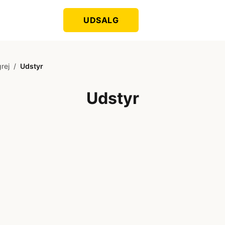
UDSALG
grej
/
Udstyr
Udstyr