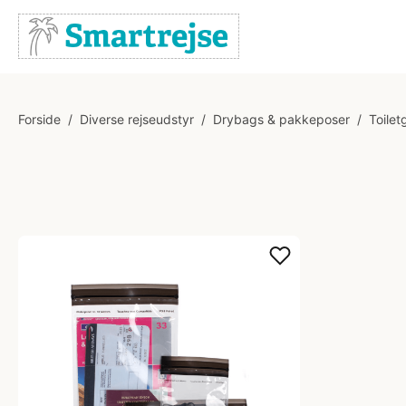
Forside
/
Diverse rejseudstyr
/
Drybags & pakkeposer
/
Toilet