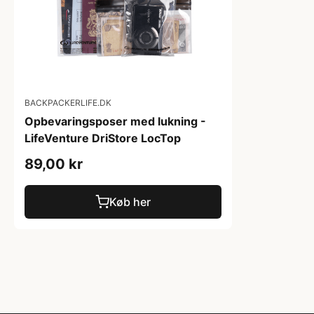
BACKPACKERLIFE.DK
Opbevaringsposer med lukning -
LifeVenture DriStore LocTop
89,00 kr
Køb her