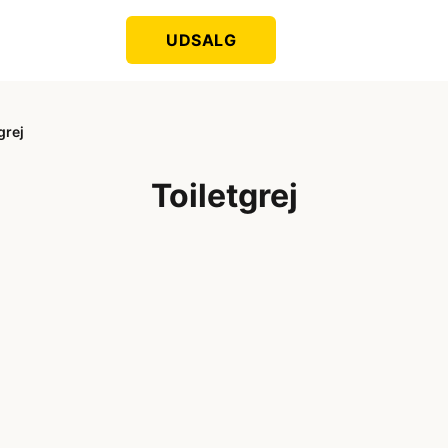
UDSALG
grej
Toiletgrej