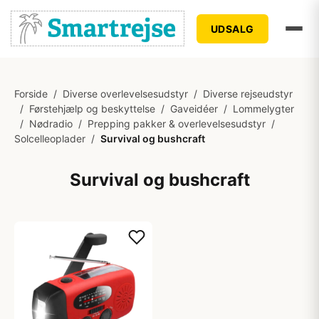
UDSALG
Forside
/
Diverse overlevelsesudstyr
/
Diverse rejseudstyr
/
Førstehjælp og beskyttelse
/
Gaveidéer
/
Lommelygter
/
Nødradio
/
Prepping pakker & overlevelsesudstyr
/
Solcelleoplader
/
Survival og bushcraft
Survival og bushcraft