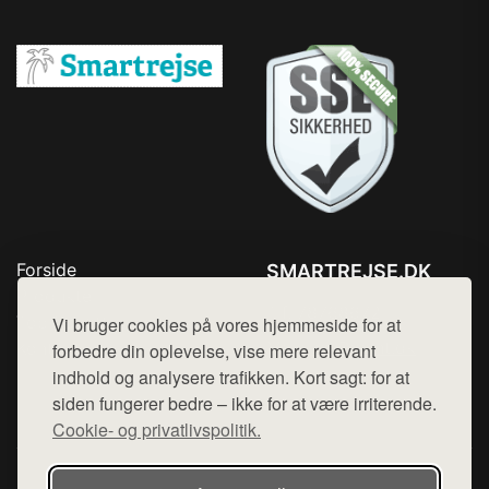
Forside
SMARTREJSE.DK
Produkter
Tlf. 78768672
Top Rabatter
Vi bruger cookies på vores hjemmeside for at
Mail:
hej@want.dk
Kontakt
forbedre din oplevelse, vise mere relevant
indhold og analysere trafikken. Kort sagt: for at
Cookie- og privatlivspolitik
siden fungerer bedre – ikke for at være irriterende.
Cookie- og privatlivspolitik.