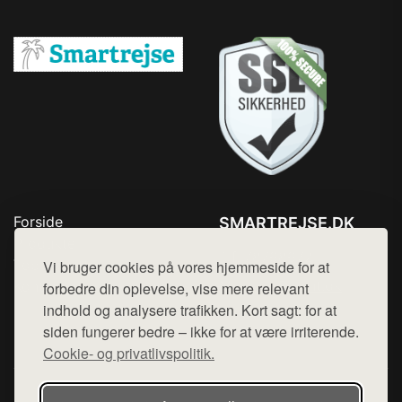
Forside
SMARTREJSE.DK
Produkter
Tlf. 78768672
Top Rabatter
Vi bruger cookies på vores hjemmeside for at
Mail:
hej@want.dk
Kontakt
forbedre din oplevelse, vise mere relevant
indhold og analysere trafikken. Kort sagt: for at
Cookie- og privatlivspolitik
siden fungerer bedre – ikke for at være irriterende.
Cookie- og privatlivspolitik.