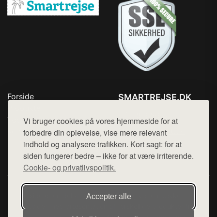
Forside
SMARTREJSE.DK
Produkter
Tlf. 78768672
Top Rabatter
Vi bruger cookies på vores hjemmeside for at
Mail:
hej@want.dk
Kontakt
forbedre din oplevelse, vise mere relevant
indhold og analysere trafikken. Kort sagt: for at
Cookie- og privatlivspolitik
siden fungerer bedre – ikke for at være irriterende.
Cookie- og privatlivspolitik.
Denne side er en del af want.dk, der udgiver en række
Accepter alle
hjemmesider med præsentation af forskellige produkter fra
diverse webshops. Der sælges ikke varer fra denne side - vi