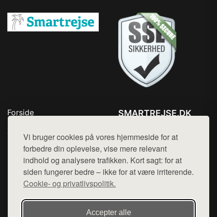
Forside
SMARTREJSE.DK
Produkter
Tlf. 78768672
Top Rabatter
Vi bruger cookies på vores hjemmeside for at
Mail:
hej@want.dk
Kontakt
forbedre din oplevelse, vise mere relevant
indhold og analysere trafikken. Kort sagt: for at
Cookie- og privatlivspolitik
siden fungerer bedre – ikke for at være irriterende.
Cookie- og privatlivspolitik.
Denne side er en del af want.dk, der udgiver en række
Accepter alle