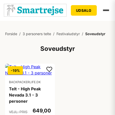
UDSALG
Forside
/
3 personers telte
/
Festivaludstyr
/
Soveudstyr
Soveudstyr
-19%
BACKPACKERLIFE.DK
Telt - High Peak
Nevada 3.1 - 3
personer
649,00
VEJL. PRIS