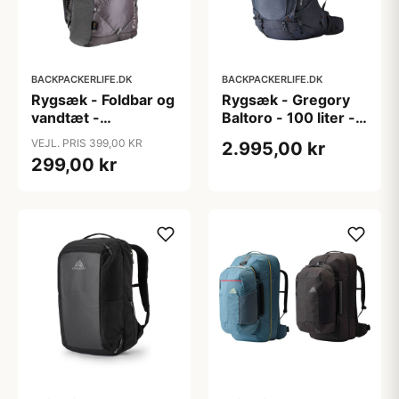
BACKPACKERLIFE.DK
BACKPACKERLIFE.DK
Rygsæk - Foldbar og
Rygsæk - Gregory
vandtæt -
Baltoro - 100 liter -
LifeVenture - 22 liter
Blå
VEJL. PRIS 399,00 KR
2.995,00 kr
299,00 kr