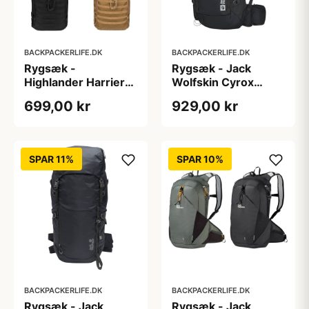
BACKPACKERLIFE.DK
BACKPACKERLIFE.DK
Rygsæk -
Rygsæk - Jack
Highlander Harrier
Wolfskin Cyrox
45L
Shape S-L - 30 liter
699,00 kr
929,00 kr
- Sort
SPAR 11%
SPAR 10%
BACKPACKERLIFE.DK
BACKPACKERLIFE.DK
Rygsæk - Jack
Rygsæk - Jack