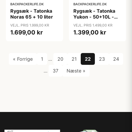
BACKPACKERLIFE.DK
BACKPACKERLIFE.DK
Rygsæk - Tatonka
Rygsæk - Tatonka
Noras 65 + 10 liter
Yukon - 50+10L -
Unisex
VEJL. PRIS 1.999,00 KR
VEJL. PRIS 1.499,00 KR
1.699,00 kr
1.399,00 kr
« Forrige
1
…
20
21
22
23
24
…
37
Næste »