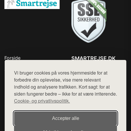
Forside
SMARTREJSE.DK
Produkter
Tlf. 78768672
Top Rabatter
Vi bruger cookies på vores hjemmeside for at
Mail:
hej@want.dk
Kontakt
forbedre din oplevelse, vise mere relevant
indhold og analysere trafikken. Kort sagt: for at
Cookie- og privatlivspolitik
siden fungerer bedre – ikke for at være irriterende.
Cookie- og privatlivspolitik.
Denne side er en del af want.dk, der udgiver en række
Accepter alle
hjemmesider med præsentation af forskellige produkter fra
diverse webshops. Der sælges ikke varer fra denne side - vi