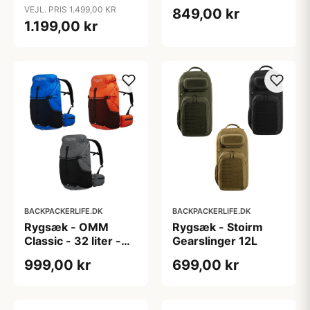
liter - Sort
405 gram
VEJL. PRIS 1.499,00 KR
849,00 kr
1.199,00 kr
BACKPACKERLIFE.DK
BACKPACKERLIFE.DK
Rygsæk - OMM
Rygsæk - Stoirm
Classic - 32 liter -
Gearslinger 12L
420 gram
999,00 kr
699,00 kr