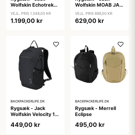
Wolfskin Echotrek
Wolfskin MOAB JAM
Shape 30 S-L - Sort
- 16 liter
VEJL. PRIS 1.349,00 KR
VEJL. PRIS 699,00 KR
1.199,00 kr
629,00 kr
BACKPACKERLIFE.DK
BACKPACKERLIFE.DK
Rygsæk - Jack
Rygsæk - Merrell
Wolfskin Velocity 12
Eclipse
- Sort
449,00 kr
495,00 kr